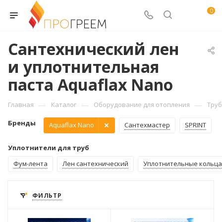
0
Сантехнический лен
и уплотнительная
паста Aquaflax Nano
—
—
—
Главная
Каталог
Оборудование для отопления
Труб
Бренды
Aquaflax Nano
Сантехмастер
SPRINT
Уплотнители для труб
Фум-лента
Лен сантехнический
Уплотнительные кольца
ФИЛЬТР