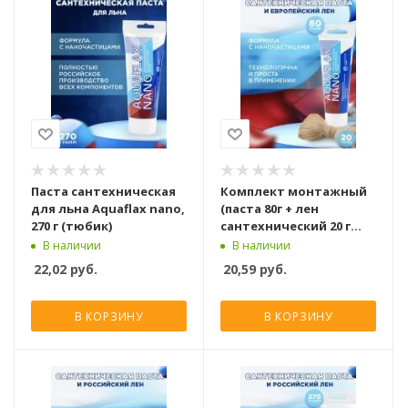
Паста сантехническая
Комплект монтажный
для льна Aquaflax nano,
(паста 80г + лен
270 г (тюбик)
сантехнический 20 г
Европа) Aquaflax nano,
В наличии
В наличии
61008
22,02
руб.
20,59
руб.
В КОРЗИНУ
В КОРЗИНУ