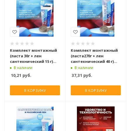
Комплект монтажный
Комплект монтажный
(паста 30г + лен
(паста270г + лен
сантехнический 15 г)
сантехнический 40 г)
Aquaflax nano, 61004
Aquaflax nano, 61006
В наличии
В наличии
10,21
руб.
37,31
руб.
В КОРЗИНУ
В КОРЗИНУ