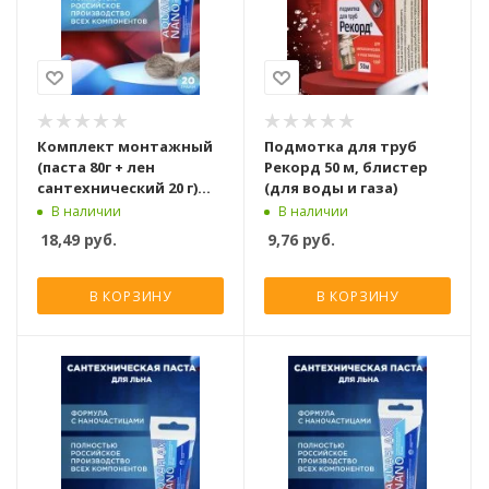
Комплект монтажный
Подмотка для труб
(паста 80г + лен
Рекорд 50 м, блистер
сантехнический 20 г)
(для воды и газа)
Aquaflax nano, 61005
В наличии
В наличии
18,49
руб.
9,76
руб.
В КОРЗИНУ
В КОРЗИНУ