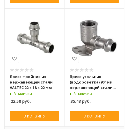
Пресс-тройник из
Пресс-угольник
нержавеющей стали
(водорозетка) 90° из
VALTEC 22 х 18 х 22 мм
нержавеющей стали
Valtec вн. р. 22 мм x 3/4
В наличии
В наличии
22,50
руб.
35,43
руб.
В КОРЗИНУ
В КОРЗИНУ