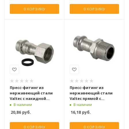
В КОРЗИНУ
В КОРЗИНУ
Пресс-фитинг из
Пресс-фитинг из
нержавеющей стали
нержавеющей стали
Valtec с накидной
Valtec прямой с
гайкой 22 мм x 1/2
переходом на нар. р. 22
В наличии
В наличии
мм x 1/2
20,86
руб.
16,18
руб.
В КОРЗИНУ
В КОРЗИНУ