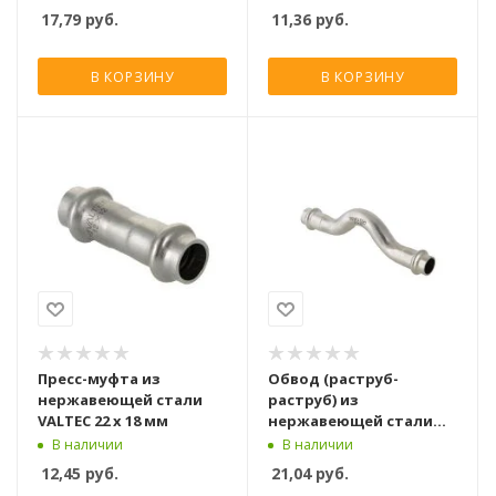
17,79
руб.
11,36
руб.
В КОРЗИНУ
В КОРЗИНУ
Пресс-муфта из
Обвод (раструб-
нержавеющей стали
раструб) из
VALTEC 22 х 18 мм
нержавеющей стали
Valtec 22x22 мм
В наличии
В наличии
12,45
руб.
21,04
руб.