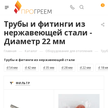
0
Трубы и фитинги из
нержавеющей стали -
Диаметр 22 мм
—
—
—
Главная
Каталог
Оборудование для отопления
Труб
Трубы и фитинги из нержавеющей стали
d 54 мм
d 42 мм
d 35 мм
d 28 мм
d 22 мм
d 18 м
ФИЛЬТР