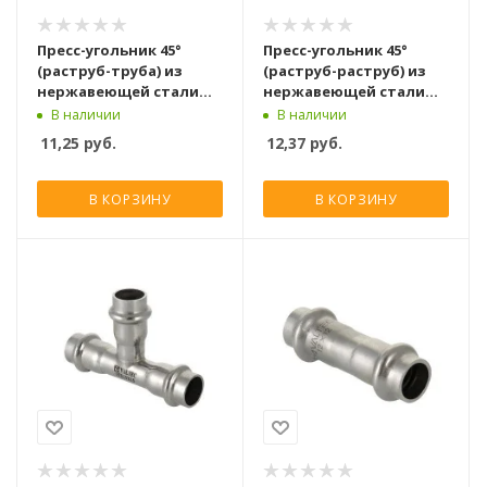
Пресс-угольник 45°
Пресс-угольник 45°
(раструб-труба) из
(раструб-раструб) из
нержавеющей стали
нержавеющей стали
Valtec 22а x 22 мм
Valtec 22 мм
В наличии
В наличии
11,25
руб.
12,37
руб.
В КОРЗИНУ
В КОРЗИНУ