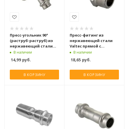
Пресс-угольник 90°
Пресс-фитинг из
(раструб-раструб) из
нержавеющей стали
нержавеющей стали
Valtec прямой с
Valtec 22 мм
переходом на нар. р. 22
В наличии
В наличии
мм x 3/4
14,99
руб.
18,65
руб.
В КОРЗИНУ
В КОРЗИНУ