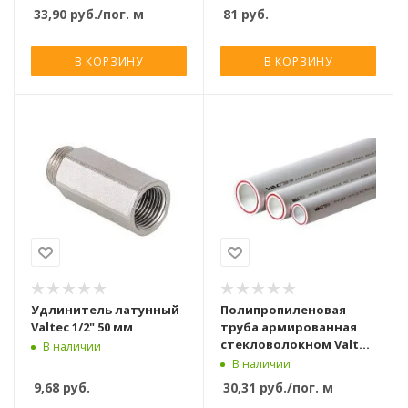
50х1 1/2
33,90
руб.
/пог. м
81
руб.
В КОРЗИНУ
В КОРЗИНУ
Удлинитель латунный
Полипропиленовая
Valtec 1/2" 50 мм
труба армированная
стекловолокном Valtec
В наличии
PP-FIBER PN 20, 50 мм
В наличии
9,68
руб.
30,31
руб.
/пог. м