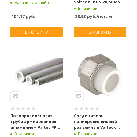
Valtec PPR PN 20, 50 мм
Наличие уточняйте
В наличии
104,17
руб.
28,93
руб.
/пог. м
В КОРЗИНУ
В КОРЗИНУ
Полипропиленовая
Соединитель
труба армированная
полипропиленовый
алюминием Valtec PP-
разъемный Valtec с
ALUX PN 25, 50 мм
переходом на вн. р.
В наличии
В наличии