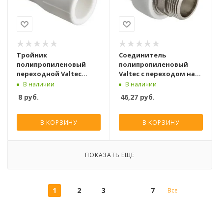
Тройник
Соединитель
полипропиленовый
полипропиленовый
переходной Valtec
Valtec с переходом на
50x40x50 мм
нар. р. 50х1 1/2
В наличии
В наличии
8
руб.
46,27
руб.
В КОРЗИНУ
В КОРЗИНУ
ПОКАЗАТЬ ЕЩЕ
1
2
3
7
Все