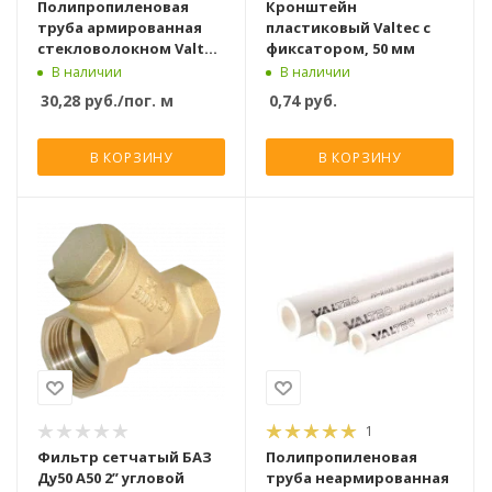
Полипропиленовая
Кронштейн
труба армированная
пластиковый Valtec с
стекловолокном Valtec
фиксатором, 50 мм
PP-FIBER PN 25, 50 мм
В наличии
В наличии
30,28
руб.
/пог. м
0,74
руб.
В КОРЗИНУ
В КОРЗИНУ
1
Фильтр сетчатый БАЗ
Полипропиленовая
Ду50 А50 2” угловой
труба неармированная