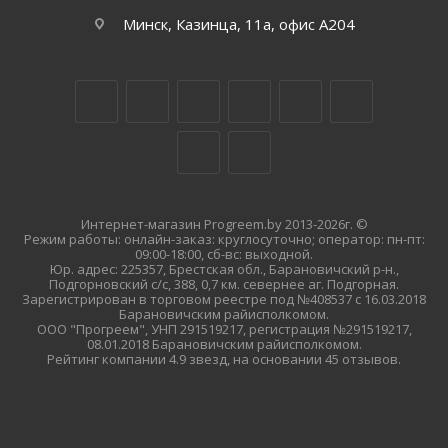
Минск, Казинца, 11а, офис А204
Интернет-магазин Progreem.by 2013-2026г. ©
Режим работы: онлайн-заказ: круглосуточно; оператор: пн-пт:
09:00-18:00, сб-вс: выходной.
Юр. адрес: 225357, Брестская обл., Барановичский р-н.,
Подгорновский с/с, 388, 0,7 км. севернее аг. Подгорная.
Зарегистрирован в торговом реестре под №408537 с 16.03.2018
Барановичским райисполкомом.
ООО "Прогреем", УНП 291519217, регистрация №291519217,
08.01.2018 Барановичским райисполкомом.
Рейтинг компании 4.9 звезд, на основании 45 отзывов.