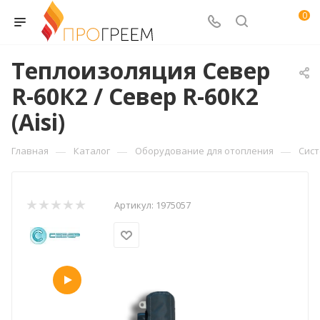
0
Теплоизоляция Север
R-60К2 / Север R-60К2
(Aisi)
—
—
—
Главная
Каталог
Оборудование для отопления
Сист
Артикул:
1975057