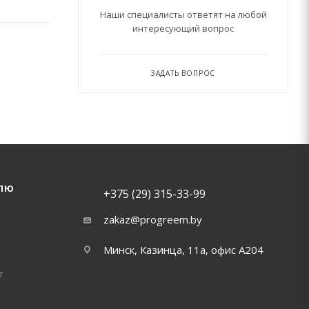
Наши специалисты ответят на любой
интересующий вопрос
ЗАДАТЬ ВОПРОС
ЛЮ
+375 (29) 315-33-99
zakaz@progreem.by
Минск, Казинца, 11а, офис А204
т