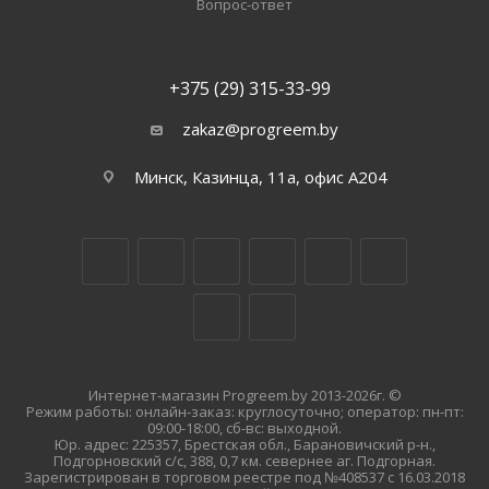
Вопрос-ответ
+375 (29) 315-33-99
zakaz@progreem.by
Минск, Казинца, 11а, офис А204
Интернет-магазин Progreem.by 2013-2026г. ©
Режим работы: онлайн-заказ: круглосуточно; оператор: пн-пт:
09:00-18:00, сб-вс: выходной.
Юр. адрес: 225357, Брестская обл., Барановичский р-н.,
Подгорновский с/с, 388, 0,7 км. севернее аг. Подгорная.
Зарегистрирован в торговом реестре под №408537 с 16.03.2018