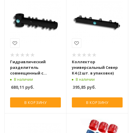
Гидравлический
Коллектор
разделитель
универсальный Север
совмещенный с
К4 (2 шт. в упаковке)
коллектором Север R-
В наличии
В наличии
Т4
680,11
руб.
395,85
руб.
В КОРЗИНУ
В КОРЗИНУ