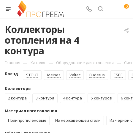
0
Коллекторы
отопления на 4
контура
—
—
—
Главная
Каталог
Оборудование для отопления
Сист
Бренд
STOUT
Meibes
Valtec
Buderus
ESBE
Коллекторы
2 контура
3 контура
4 контура
5 контуров
6 кон
Материал изготовления
Полипропиленовые
Из нержавеющей стали
Из черной с