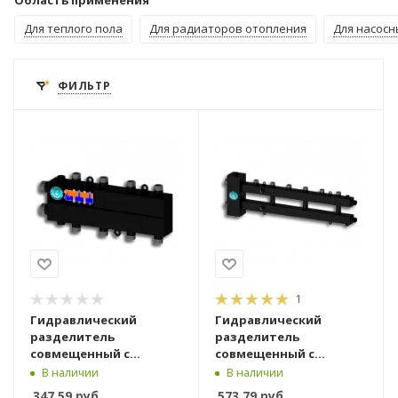
Область применения
Для теплого пола
Для радиаторов отопления
Для насосн
ФИЛЬТР
1
Гидравлический
Гидравлический
разделитель
разделитель
совмещенный с
совмещенный с
коллектором Север
коллектором Север М4
В наличии
В наличии
Мини 4
347,59
руб.
573,79
руб.