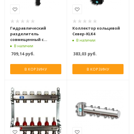
Гидравлический
Коллектор кольцевой
разделитель
Север-KLK4
совмещенный с
В наличии
коллектором Север R-
В наличии
V4
709,14
руб.
383,03
руб.
В КОРЗИНУ
В КОРЗИНУ