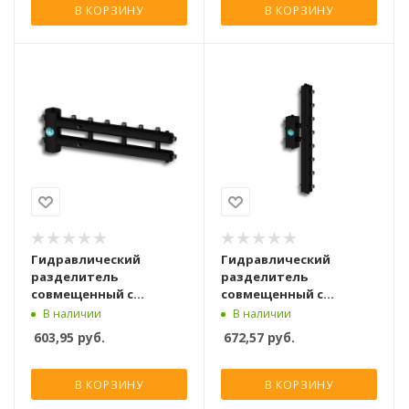
В КОРЗИНУ
В КОРЗИНУ
Гидравлический
Гидравлический
разделитель
разделитель
совмещенный с
совмещенный с
коллектором Север R-
коллектором Север V4
В наличии
В наличии
М4
603,95
руб.
672,57
руб.
В КОРЗИНУ
В КОРЗИНУ