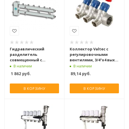
Гидравлический
Коллектор Valtec с
разделитель
регулировочными
совмещенный с
вентилями, 3/4"х4 вых.
коллектором Север М4
1/2" нар.
В наличии
В наличии
(Aisi)
1 862
руб.
89,14
руб.
В КОРЗИНУ
В КОРЗИНУ