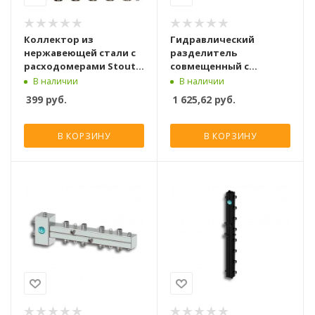
Коллектор из
Гидравлический
нержавеющей стали с
разделитель
расходомерами Stout
совмещенный с
SMS 0917 4 выхода
коллектором Север R-
В наличии
В наличии
Т4 (Aisi)
399
руб.
1 625,62
руб.
В КОРЗИНУ
В КОРЗИНУ