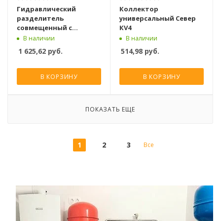
Гидравлический
Коллектор
разделитель
универсальный Север
совмещенный с
КV4
коллектором Север Т4
В наличии
В наличии
(Aisi)
1 625,62
руб.
514,98
руб.
В КОРЗИНУ
В КОРЗИНУ
ПОКАЗАТЬ ЕЩЕ
1
2
3
Все