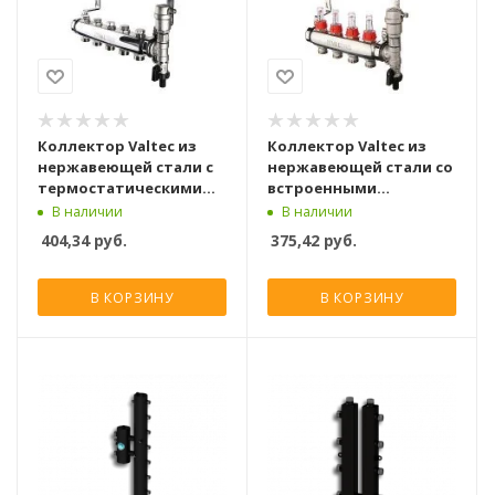
Коллектор Valtec из
Коллектор Valtec из
нержавеющей стали с
нержавеющей стали со
термостатическими
встроенными
клапанами 1", 4 выхода
расходомерами 1", 4
В наличии
В наличии
x 3/4"
выхода x 3/4"
404,34
руб.
375,42
руб.
В КОРЗИНУ
В КОРЗИНУ