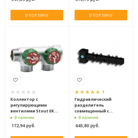
В КОРЗИНУ
В КОРЗИНУ
1
Коллектор с
Гидравлический
регулирующими
разделитель
вентилями Stout ЕК
совмещенный с
SMB 6850 1"х3/4" 4
коллектором Север Т4
В наличии
В наличии
выхода
172,94
руб.
645,80
руб.