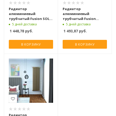
Радиатор
Радиатор
алюминиевый
алюминиевый
трубчатый Fusion SOLID
трубчатый Fusion
1800 [4 секции]
ECLIPSE 1800 [4 секции]
5 дней доставка
5 дней доставка
1 448,78
руб.
1 493,87
руб.
В КОРЗИНУ
В КОРЗИНУ
Радиатор