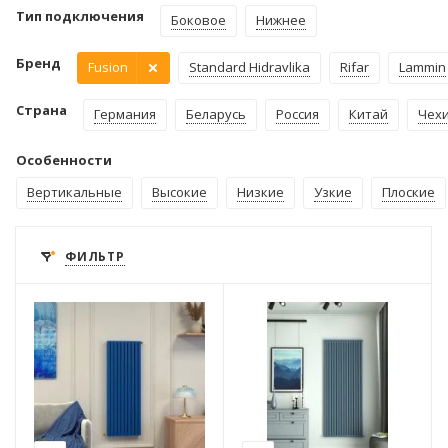
Тип подключения
Боковое
Нижнее
Бренд
Fusion
Standard Hidravlika
Rifar
Lammin
Страна
Германия
Беларусь
Россия
Китай
Чех
Особенности
Вертикальные
Высокие
Низкие
Узкие
Плоские
ФИЛЬТР