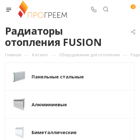
0
Радиаторы
отопления FUSION
—
—
—
Главная
Каталог
Оборудование для отопления
Рад
Панельные стальные
Алюминиевые
Биметаллические