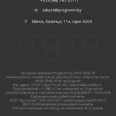
+375 (44) 747-31-11
zakaz4@progreem.by
Минск, Казинца, 11а, офис А204
Интернет-магазин Progreem.by 2013-2026г. ©
Режим работы: онлайн-заказ: круглосуточно; оператор: пн-пт:
09:00-18:00, сб-вс: выходной.
Юр. адрес: 225357, Брестская обл., Барановичский р-н.,
Подгорновский с/с, 388, 0,7 км. севернее аг. Подгорная.
Зарегистрирован в торговом реестре под №408537 с 16.03.2018
Барановичским райисполкомом.
ООО "Прогреем", УНП 291519217, регистрация №291519217,
08.01.2018 Барановичским райисполкомом.
Рейтинг компании 4.9 звезд, на основании 45 отзывов.