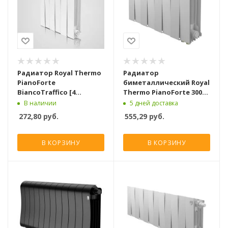
Радиатор Royal Thermo
Радиатор
PianoForte
биметаллический Royal
BiancoTraffico [4
Thermo PianoForte 300
секции]
Белый VR80 [8 секций]
В наличии
5 дней доставка
272,80
руб.
555,29
руб.
В КОРЗИНУ
В КОРЗИНУ