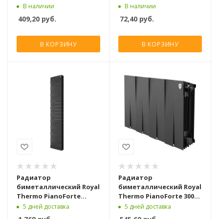
секций]
В наличии
В наличии
409,20
руб.
72,40
руб.
В КОРЗИНУ
В КОРЗИНУ
Радиатор
Радиатор
биметаллический Royal
биметаллический Royal
Thermo PianoForte
Thermo PianoForte 300
Tower 300 Чёрный [22
Чёрный [8 секций]
5 дней доставка
5 дней доставка
секции]