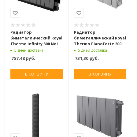
Радиатор
Радиатор
биметаллический Royal
биметаллический Royal
Thermo Infinity 300 Noir
Thermo PianoForte 200
Sable VR80 [12 секций]
Белый VR80 [12 секций]
5 дней доставка
5 дней доставка
757,48
руб.
731,30
руб.
В КОРЗИНУ
В КОРЗИНУ