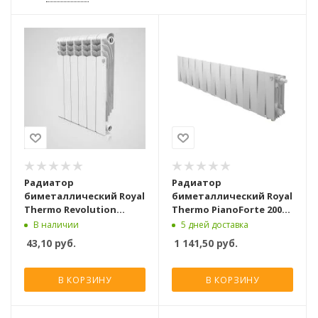
Радиатор
Радиатор
биметаллический Royal
биметаллический Royal
Thermo Revolution
Thermo PianoForte 200
Bimetall 500 [1 секция]
Белый VR80 [20 секций]
В наличии
5 дней доставка
43,10
руб.
1 141,50
руб.
В КОРЗИНУ
В КОРЗИНУ