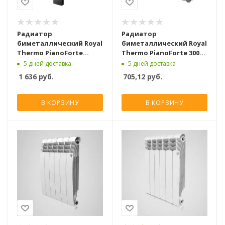
Радиатор
Радиатор
биметаллический Royal
биметаллический Royal
Thermo PianoForte
Thermo PianoForte 300
Tower 200 Чёрный [22
Серебристый VR80 [10
5 дней доставка
5 дней доставка
секции]
секций]
1 636
руб.
705,12
руб.
В КОРЗИНУ
В КОРЗИНУ