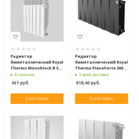
Радиатор
Радиатор
биметаллический Royal
биметаллический Royal
Thermo Monoblock B 500
Thermo PianoForte 300
[10 секций]
Чёрный [12 секций]
В наличии
5 дней доставка
431
руб.
818,40
руб.
В КОРЗИНУ
В КОРЗИНУ