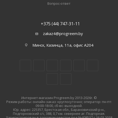
Вопрос-ответ
+375 (44) 747-31-11
zakaz4@progreem.by
Минск, Казинца, 11а, офис А204
Интернет-магазин Progreem.by 2013-2026г. ©
Режим работы: онлайн-заказ: круглосуточно; оператор: пн-пт:
09:00-18:00, сб-вс: выходной.
Юр. адрес: 225357, Брестская обл., Барановичский р-н.,
Подгорновский с/с, 388, 0,7 км. севернее аг. Подгорная.
Зарегистрирован в торговом реестре под №408537 с 16.03.2018