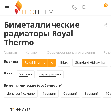
0
Биметаллические
радиаторы Royal
Thermo
—
—
—
Главная
Каталог
Оборудование для отопления
Рад
Бренды
Royal Thermo
Bilux
Standard Hidravlika
Цвет
Черный
Серебристый
Биметаллические (особенности)
Цены за 1 секцию
4 секции
6 секций
8 секций
10 
ФИЛЬТР