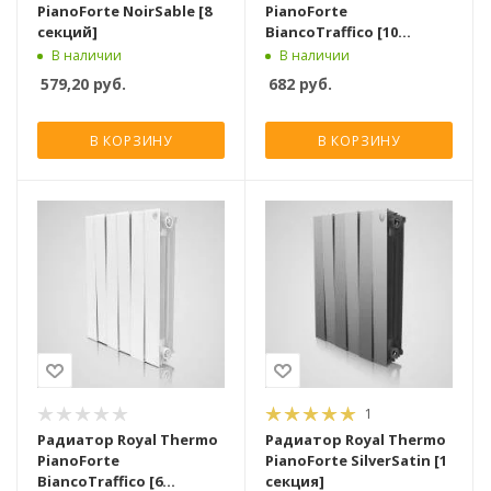
PianoForte NoirSable [8
PianoForte
секций]
BiancoTraffico [10
секций]
В наличии
В наличии
579,20
руб.
682
руб.
В КОРЗИНУ
В КОРЗИНУ
1
Радиатор Royal Thermo
Радиатор Royal Thermo
PianoForte
PianoForte SilverSatin [1
BiancoTraffico [6
секция]