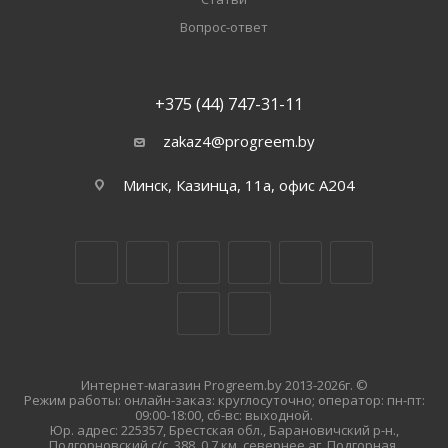
Вопрос-ответ
+375 (44) 747-31-11
zakaz4@progreem.by
Минск, Казинца, 11а, офис А204
Интернет-магазин Progreem.by 2013-2026г. ©
Режим работы: онлайн-заказ: круглосуточно; оператор: пн-пт:
09:00-18:00, сб-вс: выходной.
Юр. адрес: 225357, Брестская обл., Барановичский р-н.,
Подгорновский с/с, 388, 0,7 км. севернее аг. Подгорная.