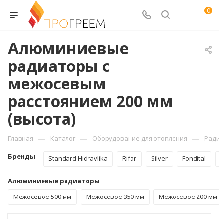
0
Алюминиевые
радиаторы с
межосевым
расстоянием 200 мм
(высота)
—
—
—
Главная
Каталог
Оборудование для отопления
Рад
Бренды
Standard Hidravlika
Rifar
Silver
Fondital
Алюминиевые радиаторы
Межосевое 500 мм
Межосевое 350 мм
Межосевое 200 мм