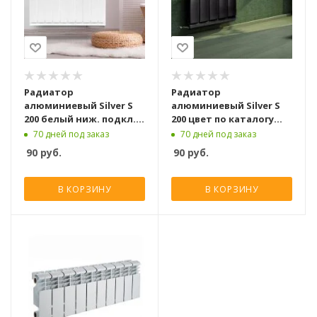
Радиатор
Радиатор
алюминиевый Silver S
алюминиевый Silver S
200 белый ниж. подкл.
200 цвет по каталогу
[1 секция]
RAL ниж. подкл. [1
70 дней под заказ
70 дней под заказ
секция]
90
руб.
90
руб.
В КОРЗИНУ
В КОРЗИНУ