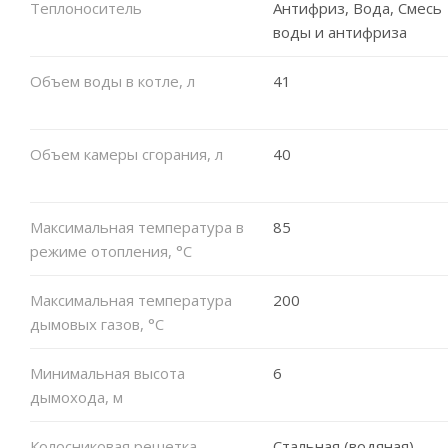
Теплоноситель
Антифриз, Вода, Смесь
воды и антифриза
Объем воды в котле, л
41
Объем камеры сгорания, л
40
Максимальная температура в
85
режиме отопления, °C
Максимальная температура
200
дымовых газов, °C
Минимальная высота
6
дымохода, м
Колосниковая решетка
Стальная (водяная)