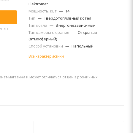
Elektromet
Мощность, кВт
—
14
Тип
—
Твердотопливный котел
Тип котла
—
Энергонезависимый
тся с
Тип камеры сгорания
—
Открытая
(атмосферный)
Способ установки
—
Напольный
Все характеристики
рнет-магазина и может отличаться от цен в розничных