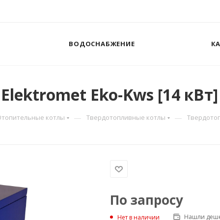
ВОДОСНАБЖЕНИЕ
К
lektromet Eko-Kws [14 кВт]
—
—
Отопительные котлы
Твердотопливные котлы
Твердотоп
По запросу
Нашли деше
Нет в наличии