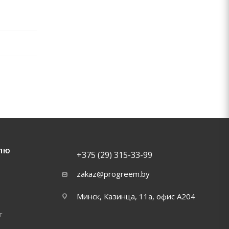
ЛЮ
+375 (29) 315-33-99
zakaz@progreem.by
Минск, Казинца, 11а, офис А204
т