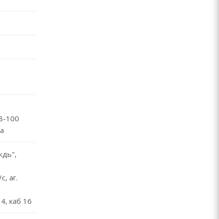
48-100
ша
дь",
, аг.
4, каб 16