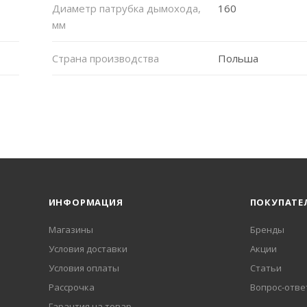
Диаметр патрубка дымохода,
160
мм
Страна производства
Польша
ИНФОРМАЦИЯ
ПОКУПАТЕ
Магазины
Бренды
Условия доставки
Акции
Условия оплаты
Статьи
Рассрочка
Вопрос-отве
Гарантия на товар