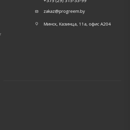
+375 (29) 315-33-99
zakaz@progreem.by
Минск, Казинца, 11а, офис А204
т