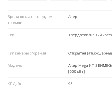
Бренд котла на твердом
Altep
топливе
Тип
Твердотопливный коте
Тип камеры сгорания
Открытая (атмосферны
Модель
Altep Mega KT-3ENMEG
[600 кВт]
КПД, %
93