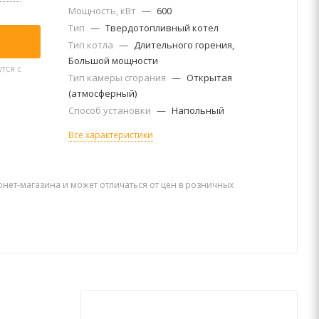
Мощность, кВт
—
600
Тип
—
Твердотопливный котел
Тип котла
—
Длительного горения,
Большой мощности
тся с
Тип камеры сгорания
—
Открытая
(атмосферный)
Способ установки
—
Напольный
Все характеристики
рнет-магазина и может отличаться от цен в розничных