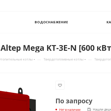
ВОДОСНАБЖЕНИЕ
К
ltep Mega KT-3E-N [600 кВт
—
—
Отопительные котлы
Твердотопливные котлы
Твердотоп
По запросу
Нашли деше
Нет в наличии