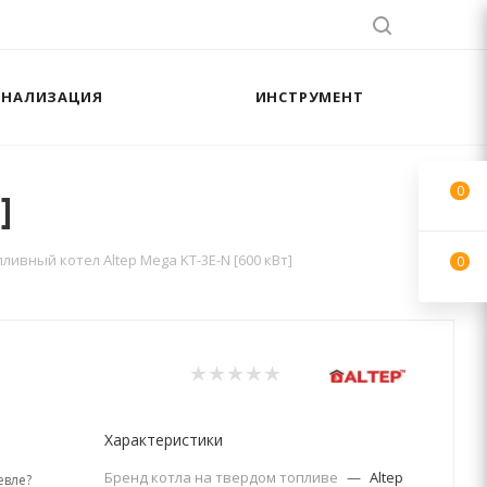
АНАЛИЗАЦИЯ
ИНСТРУМЕНТ
0
]
ливный котел Altep Mega KT-3E-N [600 кВт]
0
Характеристики
Бренд котла на твердом топливе
—
Altep
вле?