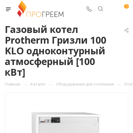
0
Газовый котел
Protherm Гризли 100
KLO одноконтурный
атмосферный [100
кВт]
—
—
—
Главная
Каталог
Оборудование для отопления
Ото