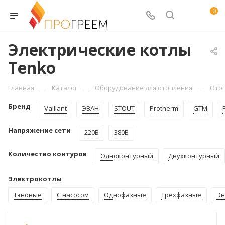
0
Электрические котлы
Tenko
—
—
—
Главная
Каталог
Оборудование для отопления
Ото
Бренд
Vaillant
ЭВАН
STOUT
Protherm
GTM
Напряжение сети
220В
380В
Количество контуров
Одноконтурный
Двухконтурный
Электрокотлы
Тэновые
С насосом
Однофазные
Трехфазные
Эн