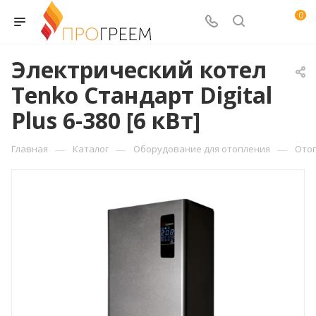
0
Электрический котел
Tenko Стандарт Digital
Plus 6-380 [6 кВт]
—
—
—
Главная
Каталог
Оборудование для отопления
Ото