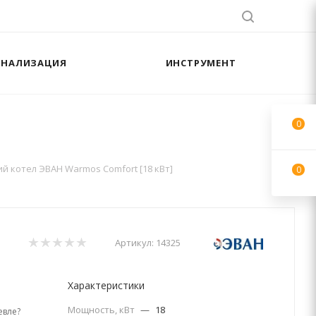
АНАЛИЗАЦИЯ
ИНСТРУМЕНТ
0
]
й котел ЭВАН Warmos Comfort [18 кВт]
0
Артикул:
14325
Характеристики
Мощность, кВт
—
18
вле?