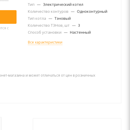
Тип
—
Электрический котел
Количество контуров
—
Одноконтурный
Тип котла
—
Тэновый
Количество ТЭНов, шт
—
3
тся с
Способ установки
—
Настенный
Все характеристики
рнет-магазина и может отличаться от цен в розничных