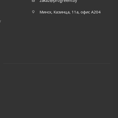
zakaz@progreem.by
Минск, Казинца, 11а, офис А204
т