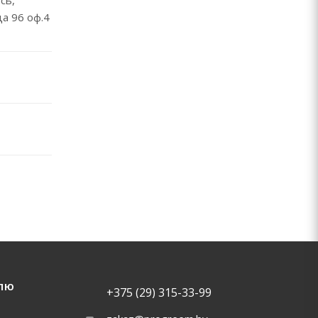
ца 96 оф.4
ЛЮ
+375 (29) 315-33-99