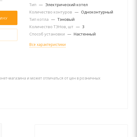
Тип
—
Электрический котел
Количество контуров
—
Одноконтурный
ЗИНУ
Тип котла
—
Тэновый
Количество ТЭНов, шт
—
3
Способ установки
—
Настенный
Все характеристики
рнет-магазина и может отличаться от цен в розничных