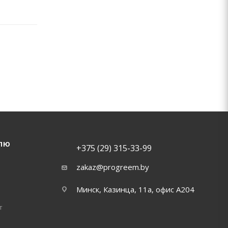
ЛЮ
+375 (29) 315-33-99
zakaz@progreem.by
Минск, Казинца, 11а, офис А204
т