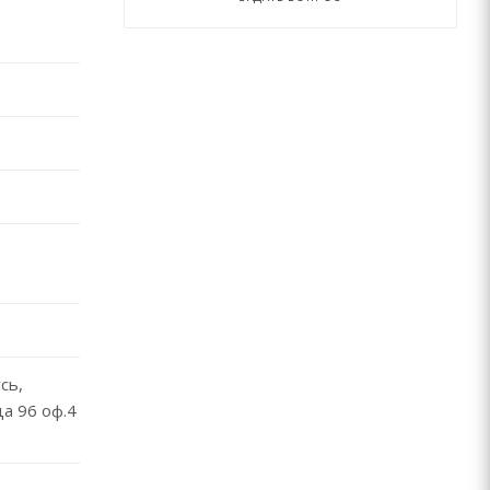
сь,
ца 96 оф.4