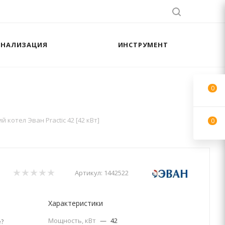
АНАЛИЗАЦИЯ
ИНСТРУМЕНТ
0
 котел Эван Practic 42 [42 кВт]
0
Артикул:
1442522
Характеристики
Мощность, кВт
—
42
?