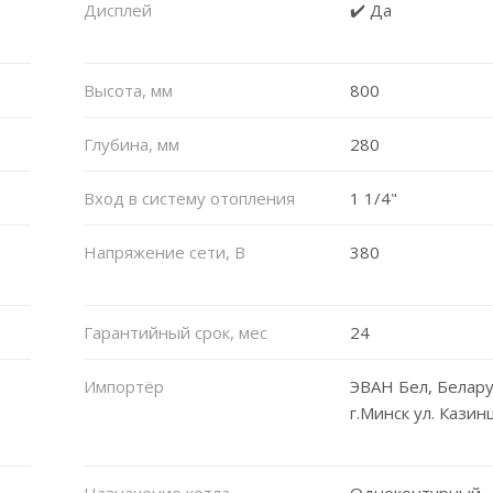
Дисплей
✔️ Да
Высота, мм
800
Глубина, мм
280
Вход в систему отопления
1 1/4"
Напряжение сети, В
380
Гарантийный срок, мес
24
Импортёр
ЭВАН Бел, Белару
г.Минск ул. Казин
Назначение котла
Одноконтурный