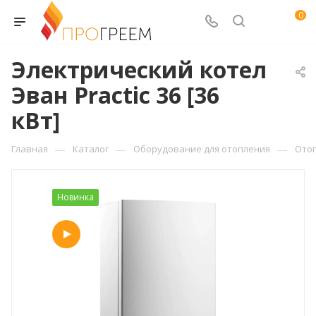
0
Электрический котел
Эван Practic 36 [36
кВт]
—
—
—
Главная
Каталог
Оборудование для отопления
Ото
Новинка