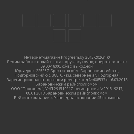
Интернет-магазин Progreem.by 2013-2026г. ©
Режим работы: онлайн-заказ: круглосуточно; оператор: пн-пт:
09:00-18:00, сб-вс: выходной.
Юр. адрес: 225357, Брестская обл., Барановичский р-н.,
Подгорновский с/с, 388, 0,7 км. севернее аг. Подгорная.
Зарегистрирован в торговом реестре под №408537 с 16.03.2018
Барановичским райисполкомом.
ООО "Прогреем", УНП 291519217, регистрация №291519217,
08.01.2018 Барановичским райисполкомом.
Рейтинг компании 4.9 звезд, на основании 45 отзывов.