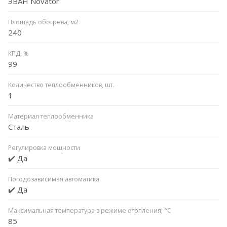
ЭВАН Novator
Площадь обогрева, м2
240
КПД, %
99
Количество теплообменников, шт.
1
Материал теплообменника
Сталь
Регулировка мощности
✔️ Да
Погодозависимая автоматика
✔️ Да
Максимальная температура в режиме отопления, °C
85