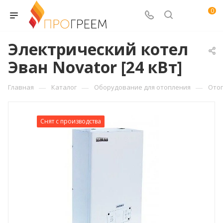
0
Электрический котел
Эван Novator [24 кВт]
—
—
—
Главная
Каталог
Оборудование для отопления
Ото
Снят с производства