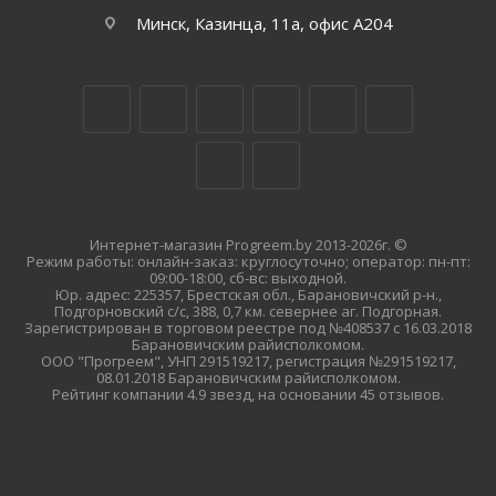
Минск, Казинца, 11а, офис А204
Интернет-магазин Progreem.by 2013-2026г. ©
Режим работы: онлайн-заказ: круглосуточно; оператор: пн-пт:
09:00-18:00, сб-вс: выходной.
Юр. адрес: 225357, Брестская обл., Барановичский р-н.,
Подгорновский с/с, 388, 0,7 км. севернее аг. Подгорная.
Зарегистрирован в торговом реестре под №408537 с 16.03.2018
Барановичским райисполкомом.
ООО "Прогреем", УНП 291519217, регистрация №291519217,
08.01.2018 Барановичским райисполкомом.
Рейтинг компании 4.9 звезд, на основании 45 отзывов.