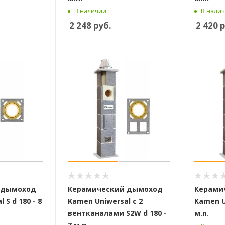
В наличии
В нали
2 248
руб.
2 420
р
 дымоход
Керамический дымоход
Керами
 S d 180 - 8
Kamen Uniwersal с 2
Kamen Un
вентканалами S2W d 180 -
м.п.