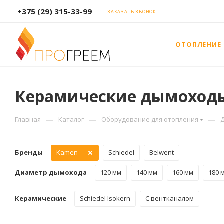
+375 (29) 315-33-99
ЗАКАЗАТЬ ЗВОНОК
ОТОПЛЕНИЕ
Керамические дымоход
—
—
—
Главная
Каталог
Оборудование для отопления
Бренды
Kamen
Schiedel
Belwent
Диаметр дымохода
120 мм
140 мм
160 мм
180 
Керамические
Schiedel Isokern
С вентканалом