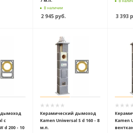
7 м.п.
В нали
В наличии
2 945
руб.
3 393
р
 дымоход
Керамический дымоход
Керами
l с
Kamen Uniwersal S d 160 - 8
Kamen U
 d 200 - 10
м.п.
венткан