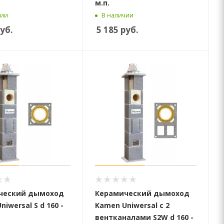
м.п.
чии
В наличии
уб.
5 185
руб.
ческий дымоход
Керамический дымоход
iwersal S d 160 -
Kamen Uniwersal с 2
вентканалами S2W d 160 -