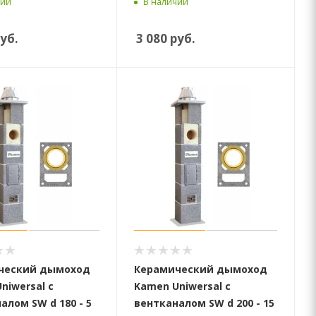
чии
В наличии
уб.
3 080
руб.
ческий дымоход
Керамический дымоход
niwersal с
Kamen Uniwersal с
алом SW d 180 - 5
вентканалом SW d 200 - 15