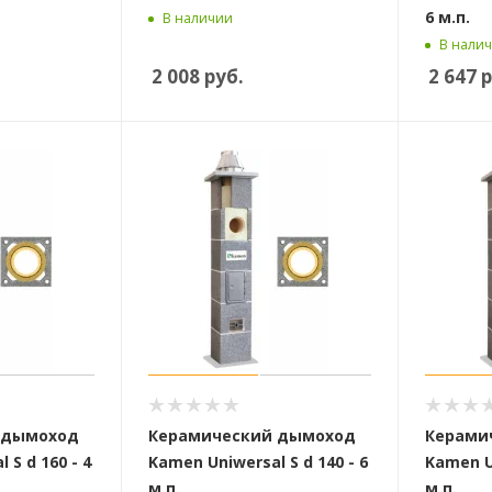
6 м.п.
В наличии
В нали
2 008
руб.
2 647
р
 дымоход
Керамический дымоход
Керами
 S d 160 - 4
Kamen Uniwersal S d 140 - 6
Kamen Un
м.п.
м.п.