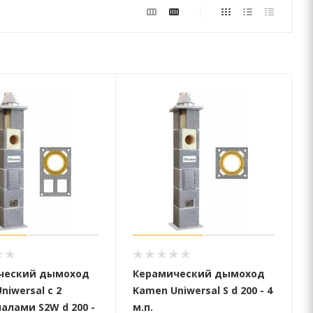
ческий дымоход
Керамический дымоход
niwersal с 2
Kamen Uniwersal S d 200 - 4
алами S2W d 200 -
м.п.