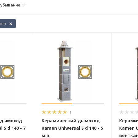
(убывание)
men
1
 дымоход
Керамический дымоход
Керами
 S d 140 - 7
Kamen Uniwersal S d 140 - 5
Kamen U
м.п.
венткан