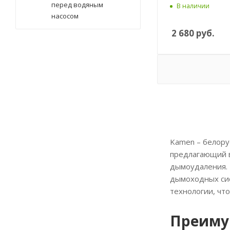
перед водяным
В наличии
насосом
2 680
руб.
Kamen – белору
предлагающий 
дымоудаления. 
дымоходных сис
технологии, чт
Преиму