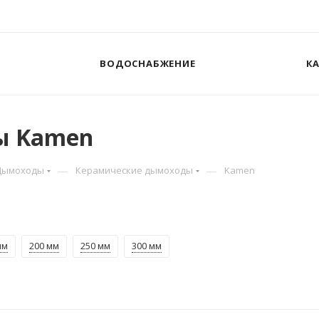
ВОДОСНАБЖЕНИЕ
К
ы Kamen
—
—
Дымоходы
Керамические дымоходы
Kamen
мм
200 мм
250 мм
300 мм