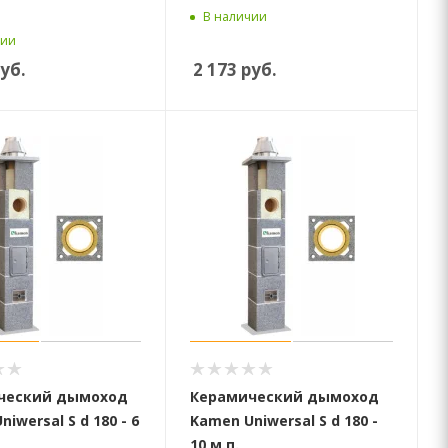
В наличии
чии
уб.
2 173
руб.
ческий дымоход
Керамический дымоход
iwersal S d 180 - 6
Kamen Uniwersal S d 180 -
10 м.п.