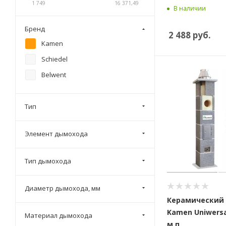
1 749
16 371,49
В наличии
Бренд
2 488
руб.
Kamen
Schiedel
Belwent
Тип
Элемент дымохода
Тип дымохода
Диаметр дымохода, мм
Керамический
Kamen Uniwersal
Материал дымохода
м.п.