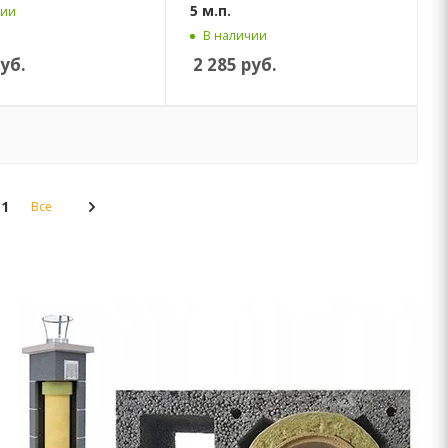
5 м.п.
чии
В наличии
уб.
2 285
руб.
11
Все