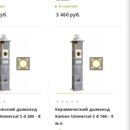
чии
В наличии
уб.
3 460
руб.
ческий дымоход
Керамический дымоход
iwersal S d 200 - 8
Kamen Uniwersal S d 160 - 9
м.п.