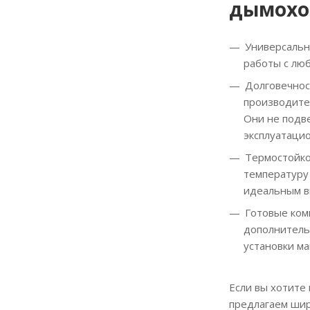
дымохо
Универсальн
работы с люб
Долговечнос
производите
Они не подв
эксплуатаци
Термостойко
температуру 
идеальным вы
Готовые ком
дополнитель
установки м
Если вы хотите
предлагаем шир