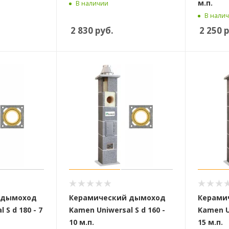
м.п.
В наличии
В нали
2 830
руб.
2 250
р
 дымоход
Керамический дымоход
Керами
 S d 180 - 7
Kamen Uniwersal S d 160 -
Kamen Un
10 м.п.
15 м.п.