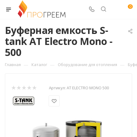
0
Буферная емкость S-
tank AT Electro Mono -
500
—
—
—
Главная
Каталог
Оборудование для отопления
Буф
Артикул:
AT ELECTRO MONO 500