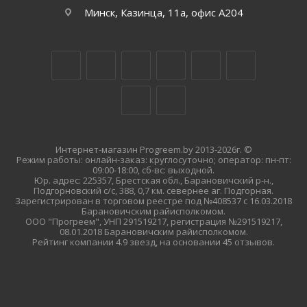
Минск, Казинца, 11а, офис А204
Интернет-магазин Progreem.by 2013-2026г. ©
Режим работы: онлайн-заказ: круглосуточно; оператор: пн-пт:
09:00-18:00, сб-вс: выходной.
Юр. адрес: 225357, Брестская обл., Барановичский р-н.,
Подгорновский с/с, 388, 0,7 км. севернее аг. Подгорная.
Зарегистрирован в торговом реестре под №408537 с 16.03.2018
Барановичским райисполкомом.
ООО "Прогреем", УНП 291519217, регистрация №291519217,
08.01.2018 Барановичским райисполкомом.
Рейтинг компании 4.9 звезд, на основании 45 отзывов.