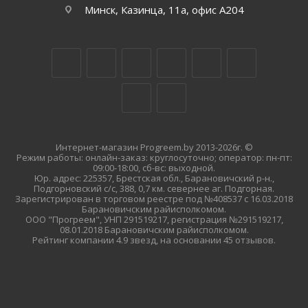
Минск, Казинца, 11а, офис А204
Интернет-магазин Progreem.by 2013-2026г. ©
Режим работы: онлайн-заказ: круглосуточно; оператор: пн-пт:
09:00-18:00, сб-вс: выходной.
Юр. адрес: 225357, Брестская обл., Барановичский р-н.,
Подгорновский с/с, 388, 0,7 км. севернее аг. Подгорная.
Зарегистрирован в торговом реестре под №408537 с 16.03.2018
Барановичским райисполкомом.
ООО "Прогреем", УНП 291519217, регистрация №291519217,
08.01.2018 Барановичским райисполкомом.
Рейтинг компании 4.9 звезд, на основании 45 отзывов.