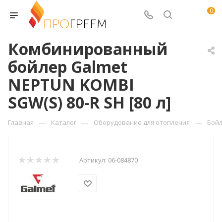
0
Комбинированный
бойлер Galmet
NEPTUN KOMBI
SGW(S) 80-R SH [80 л]
—
—
—
Главная
Каталог
Оборудование для отопления
Бойл
Артикул:
06-084870