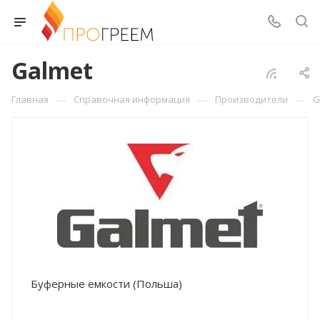
Galmet
—
—
—
Главная
Справочная информация
Производители
G
Буферные емкости (Польша)