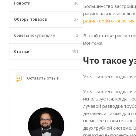
Новости
16
Большинство застройщи
рациональнее использо
Обзоры товаров
37
радиаторам отопления
В этой статье рассмот
Советы покупателям
2
монтажа.
Статьи
191
Что такое 
Узел нижнего подключе
Оставить отзыв
Узел нижнего подключе
используется, когда не
лучевой разводке труб
деталей, а также для 
не менее отопительные
двухтрубной системе. 
грамотно выполнить мо