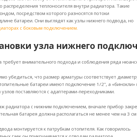
о распределения теплоносителя внутри радиатора. Такие
ондом, посредством которого разносятся потоки
длине батареи. Они выглядят как узлы нижнего подвода, но
иаторах с боковым подключением.
ановки узла нижнего подклю
а требует внимательного подхода и соблюдения ряда нюанс
мо убедиться, что размер арматуры соответствует диаметр
топительные батареи имеют подключение 1/2", а «бинокли» 
 узлов поставляются с адаптерами-переходниками.
ж радиатора с нижним подключением, вначале прибор закр
тельная батарея должна располагаться не менее чем на 3 см 
вода монтируется к патрубкам отопителя. Как говорилось
дных гаек он прикручивается к отводам радиатора.