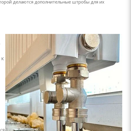
которой делаются дополнительные штробы для их
т
 К
ся