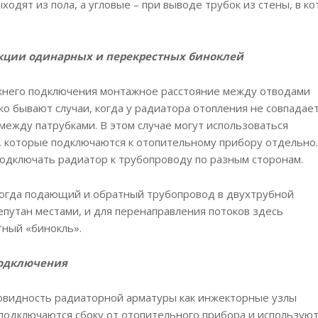
ходят из пола, а угловые – при выводе трубок из стены, в 
кции одинарных и перекрестных биноклей
жнего подключения монтажное расстояние между отводами
ко бывают случаи, когда у радиатора отопления не совпадае
между патрубками. В этом случае могут использоваться
, которые подключаются к отопительному прибору отдельно.
одключать радиатор к трубопроводу по разным сторонам.
когда подающий и обратный трубопровод в двухтрубной
епутан местами, и для перенаправления потоков здесь
тный «бинокль».
одключения
овидность радиаторной арматуры как инжекторные узлы
подключаются сбоку от отопительного прибора и используют