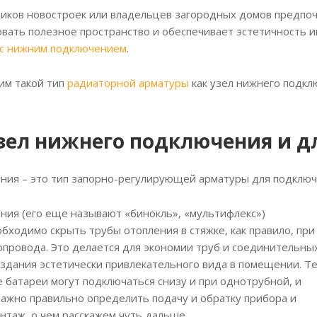
ков новостроек или владельцев загородных домов предпоч
вать полезное пространство и обеспечивает эстетичность и
 с нижним подключением
.
рим такой тип
радиаторной арматуры
как узел нижнего подкл
узел нижнего подключения и дл
ния – это тип запорно-регулирующей арматуры для подклю
ния (его еще называют «бинокль», «мультифлекс»)
обходимо скрыть трубы отопления в стяжке, как правило, при
опровода. Это делается для экономии труб и соединительны
создания эстетически привлекательного вида в помещении. Т
 батареи могут подключаться снизу и при однотрубной, и
Важно правильно определить подачу и обратку прибора и
нтаж, о чем расскажем чуть дальше.