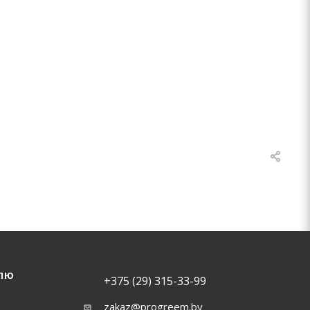
ЛЮ
+375 (29) 315-33-99
zakaz@progreem.by