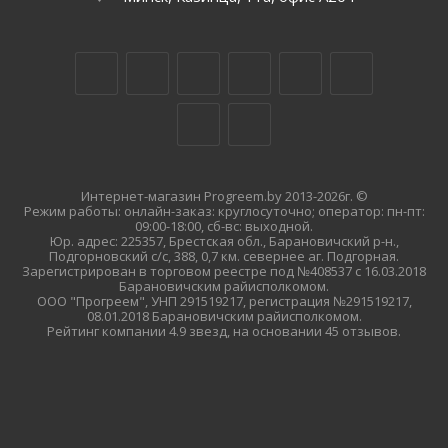
Интернет-магазин Progreem.by 2013-2026г. ©
Режим работы: онлайн-заказ: круглосуточно; оператор: пн-пт:
09:00-18:00, сб-вс: выходной.
Юр. адрес: 225357, Брестская обл., Барановичский р-н.,
Подгорновский с/с, 388, 0,7 км. севернее аг. Подгорная.
Зарегистрирован в торговом реестре под №408537 с 16.03.2018
Барановичским райисполкомом.
ООО "Прогреем", УНП 291519217, регистрация №291519217,
08.01.2018 Барановичским райисполкомом.
Рейтинг компании 4.9 звезд, на основании 45 отзывов.