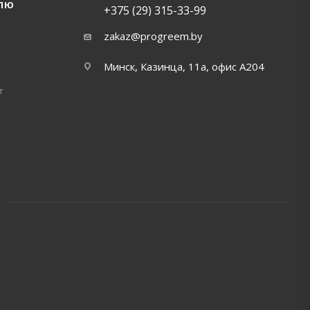
ЛЮ
+375 (29) 315-33-99
zakaz@progreem.by
Минск, Казинца, 11а, офис А204
т