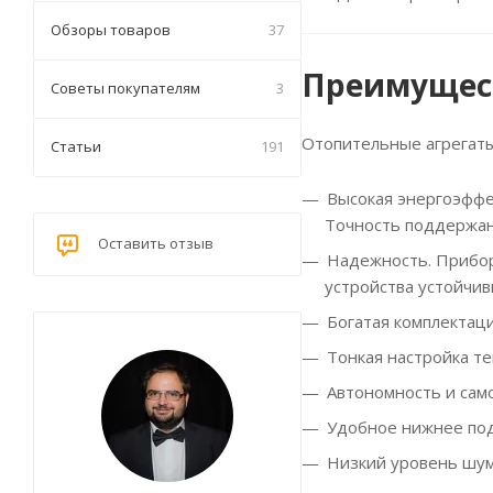
Обзоры товаров
37
Преимущест
Советы покупателям
3
Отопительные агрегаты
Статьи
191
Высокая энергоэффе
Точность поддержани
Оставить отзыв
Надежность. Прибор
устройства устойчив
Богатая комплектац
Тонкая настройка т
Автономность и сам
Удобное нижнее под
Низкий уровень шум