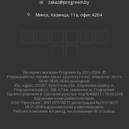
zakaz@progreem.by
Минск, Казинца, 11а, офис А204
Интернет-магазин Progreem.by 2013-2026г. ©
Режим работы: онлайн-заказ: круглосуточно; оператор: пн-пт:
09:00-18:00, сб-вс: выходной.
Юр. адрес: 225357, Брестская обл., Барановичский р-н.,
Подгорновский с/с, 388, 0,7 км. севернее аг. Подгорная.
Зарегистрирован в торговом реестре под №408537 с 16.03.2018
Барановичским райисполкомом.
ООО "Прогреем", УНП 291519217, регистрация №291519217,
08.01.2018 Барановичским райисполкомом.
Рейтинг компании 4.9 звезд, на основании 45 отзывов.