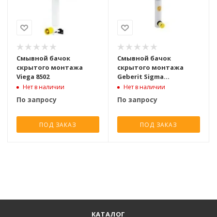
Смывной бачок
Смывной бачок
скрытого монтажа
скрытого монтажа
Viega 8502
Geberit Sigma
109.100.00.1
Нет в наличии
Нет в наличии
По запросу
По запросу
ПОД ЗАКАЗ
ПОД ЗАКАЗ
КАТАЛОГ