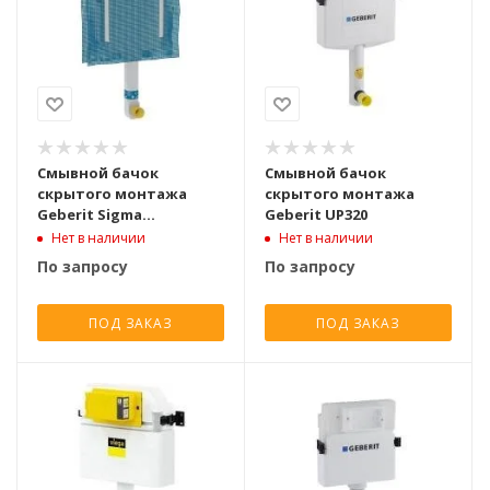
Смывной бачок
Смывной бачок
скрытого монтажа
скрытого монтажа
Geberit Sigma
Geberit UP320
109.791.00.1
Нет в наличии
Нет в наличии
По запросу
По запросу
ПОД ЗАКАЗ
ПОД ЗАКАЗ