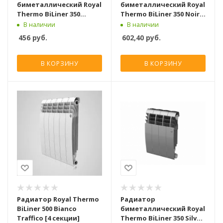
биметаллический Royal
биметаллический Royal
Thermo BiLiner 350
Thermo BiLiner 350 Noir
Bianco Traffico [10
Sable [12 секций]
В наличии
В наличии
секций]
456
руб.
602,40
руб.
В КОРЗИНУ
В КОРЗИНУ
Радиатор Royal Thermo
Радиатор
BiLiner 500 Bianco
биметаллический Royal
Traffico [4 секции]
Thermo BiLiner 350 Silver