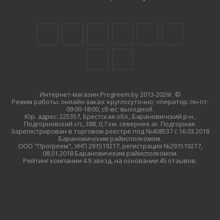
Интернет-магазин Progreem.by 2013-2026г. ©
Режим работы: онлайн-заказ: круглосуточно; оператор: пн-пт:
09:00-18:00, сб-вс: выходной.
Юр. адрес: 225357, Брестская обл., Барановичский р-н.,
Подгорновский с/с, 388, 0,7 км. севернее аг. Подгорная.
Зарегистрирован в торговом реестре под №408537 с 16.03.2018
Барановичским райисполкомом.
ООО "Прогреем", УНП 291519217, регистрация №291519217,
08.01.2018 Барановичским райисполкомом.
Рейтинг компании 4.9 звезд, на основании 45 отзывов.