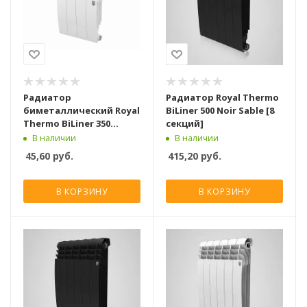
Радиатор
Радиатор Royal Thermo
биметаллический Royal
BiLiner 500 Noir Sable [8
Thermo BiLiner 350
секций]
Bianco Traffico [1
В наличии
В наличии
секция]
45,60
руб.
415,20
руб.
В КОРЗИНУ
В КОРЗИНУ