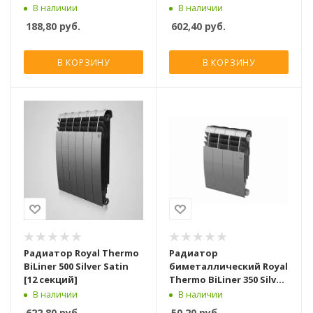
Satin [12 секций]
В наличии
В наличии
188,80
руб.
602,40
руб.
В КОРЗИНУ
В КОРЗИНУ
Радиатор Royal Thermo
Радиатор
BiLiner 500 Silver Satin
биметаллический Royal
[12 секций]
Thermo BiLiner 350 Silver
Satin [1 секция]
В наличии
В наличии
622,80
руб.
50,20
руб.