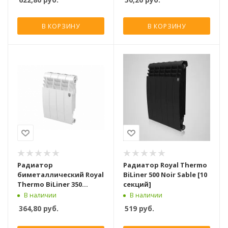
В КОРЗИНУ
В КОРЗИНУ
Радиатор
Радиатор Royal Thermo
биметаллический Royal
BiLiner 500 Noir Sable [10
Thermo BiLiner 350
секций]
Bianco Traffico [8
В наличии
В наличии
секций]
364,80
руб.
519
руб.