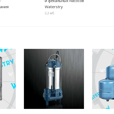
о
и фекальных насосов
ания
Waterstry
2,2 мб