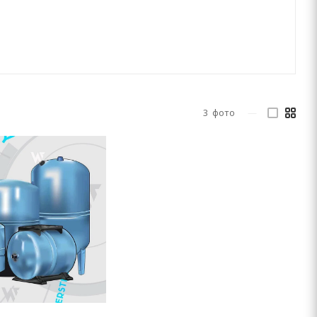
3
фото
—