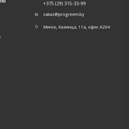
ЛЮ
+375 (29) 315-33-99
zakaz@progreem.by
Минск, Казинца, 11а, офис А204
т