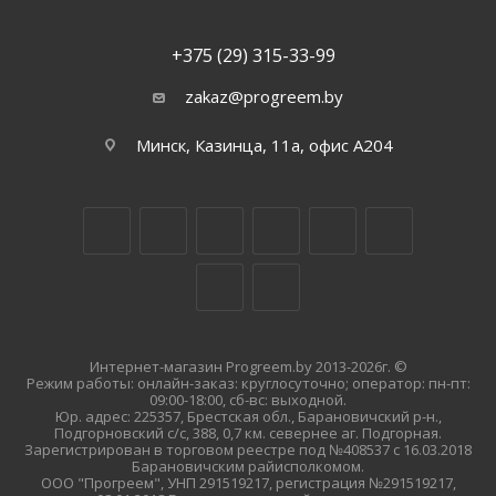
+375 (29) 315-33-99
zakaz@progreem.by
Минск, Казинца, 11а, офис А204
Интернет-магазин Progreem.by 2013-2026г. ©
Режим работы: онлайн-заказ: круглосуточно; оператор: пн-пт:
09:00-18:00, сб-вс: выходной.
Юр. адрес: 225357, Брестская обл., Барановичский р-н.,
Подгорновский с/с, 388, 0,7 км. севернее аг. Подгорная.
Зарегистрирован в торговом реестре под №408537 с 16.03.2018
Барановичским райисполкомом.
ООО "Прогреем", УНП 291519217, регистрация №291519217,