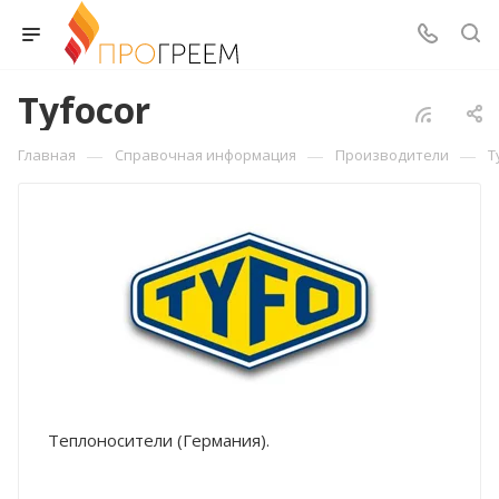
Tyfocor
—
—
—
Главная
Справочная информация
Производители
T
Теплоносители (Германия).