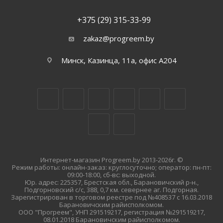
+375 (29) 315-33-99
zakaz@progreem.by
Минск, Казинца, 11а, офис А204
Интернет-магазин Progreem.by 2013-2026г. ©
Режим работы: онлайн-заказ: круглосуточно; оператор: пн-пт:
09:00-18:00, сб-вс: выходной.
Юр. адрес: 225357, Брестская обл., Барановичский р-н.,
Подгорновский с/с, 388, 0,7 км. севернее аг. Подгорная.
Зарегистрирован в торговом реестре под №408537 с 16.03.2018
Барановичским райисполкомом.
ООО "Прогреем", УНП 291519217, регистрация №291519217,
08.01.2018 Барановичским райисполкомом.