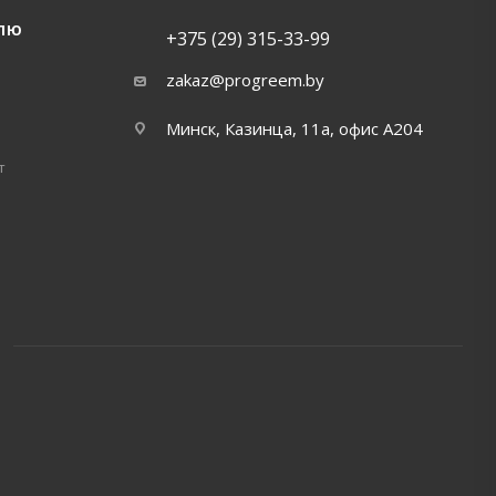
ЛЮ
+375 (29) 315-33-99
zakaz@progreem.by
Минск, Казинца, 11а, офис А204
т