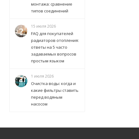
монтажа: сравнение
типов соединений
15 июля 2026
FAQ для покупателей
радиаторов отопления:
ответы на 5 часто
задаваемых вопросов
простым языком
1 июля 2026
Очистка воды: когда и
какие фильтры ставить
перед водяным
насосом