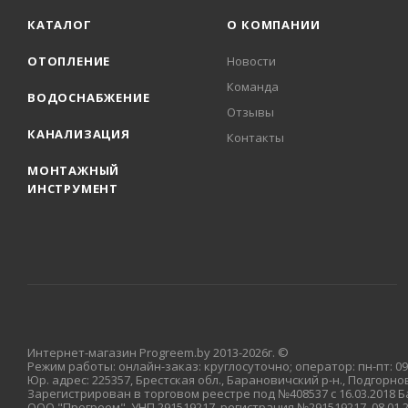
КАТАЛОГ
О КОМПАНИИ
ОТОПЛЕНИЕ
Новости
Команда
ВОДОСНАБЖЕНИЕ
Отзывы
КАНАЛИЗАЦИЯ
Контакты
МОНТАЖНЫЙ
ИНСТРУМЕНТ
Интернет-магазин Progreem.by 2013-2026г. ©
Режим работы: онлайн-заказ: круглосуточно; оператор: пн-пт: 09:
Юр. адрес: 225357, Брестская обл., Барановичский р-н., Подгорновс
Зарегистрирован в торговом реестре под №408537 с 16.03.2018
ООО "Прогреем", УНП 291519217, регистрация №291519217, 08.01