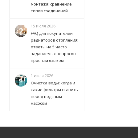
монтажа: сравнение
типов соединений
15 июля 2026
FAQ для покупателей
радиаторов отопления:
ответы на 5 часто
задаваемых вопросов
простым языком
1 июля 2026
Очистка воды: когда и
какие фильтры ставить
перед водяным
насосом