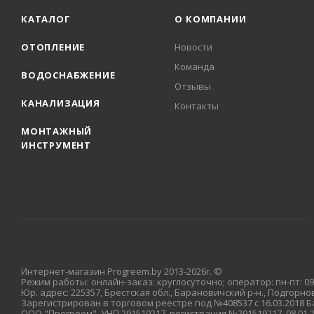
КАТАЛОГ
О КОМПАНИИ
ОТОПЛЕНИЕ
Новости
Команда
ВОДОСНАБЖЕНИЕ
Отзывы
КАНАЛИЗАЦИЯ
Контакты
МОНТАЖНЫЙ
ИНСТРУМЕНТ
Интернет-магазин Progreem.by 2013-2026г. ©
Режим работы: онлайн-заказ: круглосуточно; оператор: пн-пт: 09:
Юр. адрес: 225357, Брестская обл., Барановичский р-н., Подгорновс
Зарегистрирован в торговом реестре под №408537 с 16.03.2018
ООО "Прогреем", УНП 291519217, регистрация №291519217, 08.01