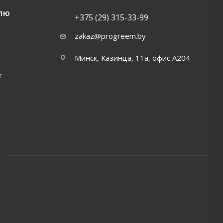
ЛЮ
+375 (29) 315-33-99
zakaz@progreem.by
Минск, Казинца, 11а, офис А204
т