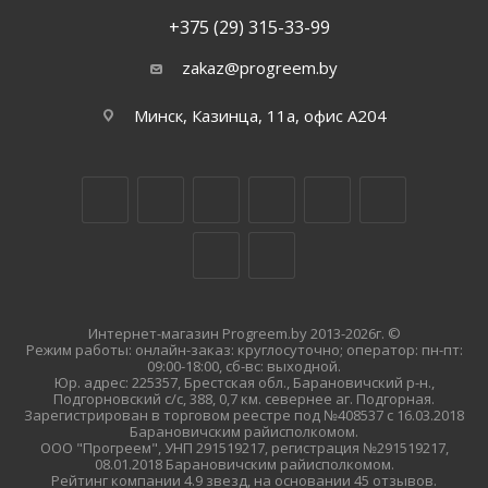
+375 (29) 315-33-99
zakaz@progreem.by
Минск, Казинца, 11а, офис А204
Интернет-магазин Progreem.by 2013-2026г. ©
Режим работы: онлайн-заказ: круглосуточно; оператор: пн-пт:
09:00-18:00, сб-вс: выходной.
Юр. адрес: 225357, Брестская обл., Барановичский р-н.,
Подгорновский с/с, 388, 0,7 км. севернее аг. Подгорная.
Зарегистрирован в торговом реестре под №408537 с 16.03.2018
Барановичским райисполкомом.
ООО "Прогреем", УНП 291519217, регистрация №291519217,
08.01.2018 Барановичским райисполкомом.
Рейтинг компании 4.9 звезд, на основании 45 отзывов.