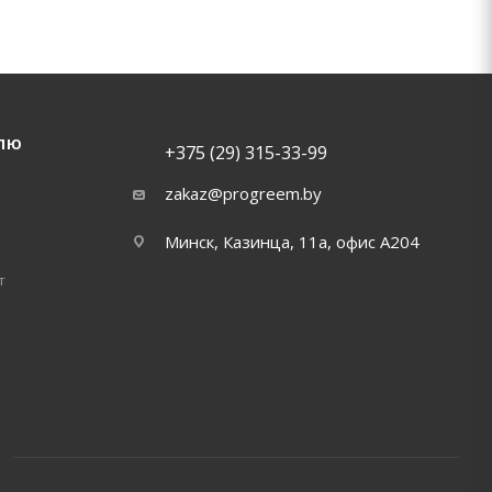
ЛЮ
+375 (29) 315-33-99
zakaz@progreem.by
Минск, Казинца, 11а, офис А204
т