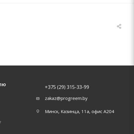
ЛЮ
+375 (29) 315-33-99
zakaz@progreem.by
Минск, Казинца, 11а, офис А204
т