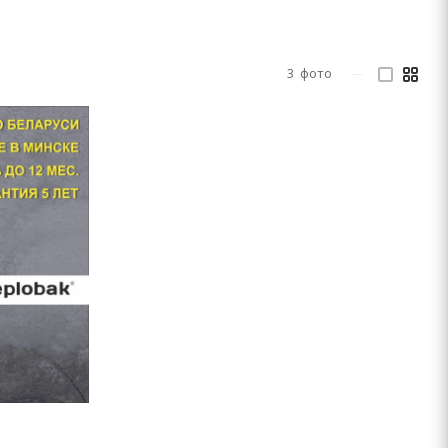
3
фото
—