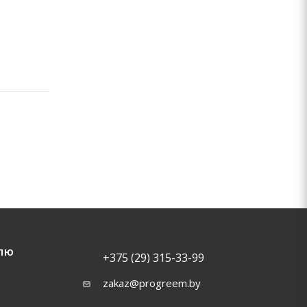
ЛЮ
+375 (29) 315-33-99
zakaz@progreem.by