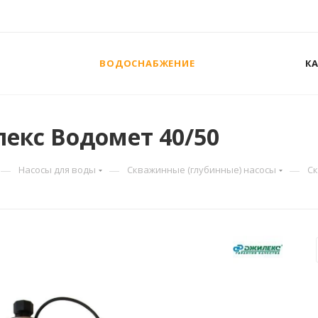
ВОДОСНАБЖЕНИЕ
К
екс Водомет 40/50
—
—
—
Насосы для воды
Скважинные (глубинные) насосы
Ск