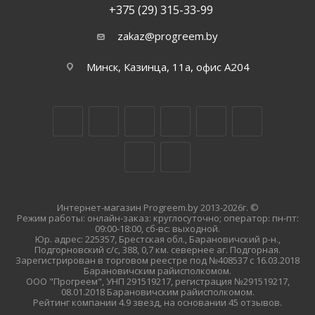
+375 (29) 315-33-99
zakaz@progreem.by
Минск, Казинца, 11а, офис А204
Интернет-магазин Progreem.by 2013-2026г. ©
Режим работы: онлайн-заказ: круглосуточно; оператор: пн-пт:
09:00-18:00, сб-вс: выходной.
Юр. адрес: 225357, Брестская обл., Барановичский р-н.,
Подгорновский с/с, 388, 0,7 км. севернее аг. Подгорная.
Зарегистрирован в торговом реестре под №408537 с 16.03.2018
Барановичским райисполкомом.
ООО "Прогреем", УНП 291519217, регистрация №291519217,
08.01.2018 Барановичским райисполкомом.
Рейтинг компании 4.9 звезд, на основании 45 отзывов.