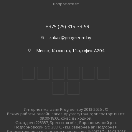
Вопрос-ответ
+375 (29) 315-33-99
zakaz@progreem.by
Минск, Казинца, 11а, офис А204
Интернет-магазин Progreem.by 2013-2026г. ©
Режим работы: онлайн-заказ: круглосуточно; оператор: пн-пт:
09:00-18:00, сб-вс: выходной.
Юр. адрес: 225357, Брестская обл., Барановичский р-н.,
Подгорновский с/с, 388, 0,7 км. севернее аг. Подгорная.
Зарегистрирован в торговом реестре под №408537 с 16.03.2018