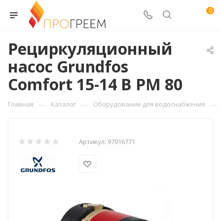
0
Рециркуляционный
насос Grundfos
Comfort 15-14 B PM 80
—
—
—
Главная
Каталог
Оборудование для водоснабжения
Артикул:
97916771