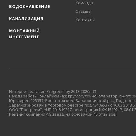
Команда
ВОДОСНАБЖЕНИЕ
Отзывы
КАНАЛИЗАЦИЯ
Контакты
МОНТАЖНЫЙ
ИНСТРУМЕНТ
Интернет-магазин Progreem.by 2013-2026г. ©
Режим работы: онлайн-заказ: круглосуточно; оператор: пн-пт: 09:
Юр. адрес: 225357, Брестская обл., Барановичский р-н., Подгорновс
Зарегистрирован в торговом реестре под №408537 с 16.03.2018
ООО "Прогреем", УНП 291519217, регистрация №291519217, 08.01
Рейтинг компании 4.9 звезд, на основании 45 отзывов.