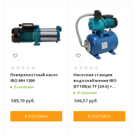
Поверхностный насос
Насосная станция
IBO MH 1300
водоснабжения IBO
JET100(a) TF [24 л] +
В наличии
сух,ход
В наличии
589,70
руб.
506,57
руб.
В КОРЗИНУ
В КОРЗИНУ