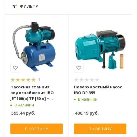
ФИЛЬТР
1
Насосная станция
Поверхностный насос
водоснабжения IBO
IBO DP 355
JET100(a) TF [50 л] +
В наличии
сух,ход
В наличии
595,44
руб.
406,19
руб.
В КОРЗИНУ
В КОРЗИНУ