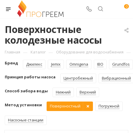
0
Поверхностные
колодезные насосы
—
—
—
Главная
Каталог
Оборудование для водоснабжения
Бренд
Джилекс
Jemix
Omnigena
IBO
Grundfos
Принцип работы насоса
Центробежный
Вибрационный
Способ забора воды
Нижний
Верхний
Метод установки
Поверхностный
Погружной
Насосные станции