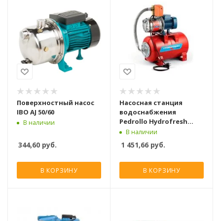
Поверхностный насос
Насосная станция
IBO AJ 50/60
водоснабжения
Pedrollo Hydrofresh
В наличии
JSWm2CX-24CL [24 л]
В наличии
344,60
руб.
1 451,66
руб.
В КОРЗИНУ
В КОРЗИНУ