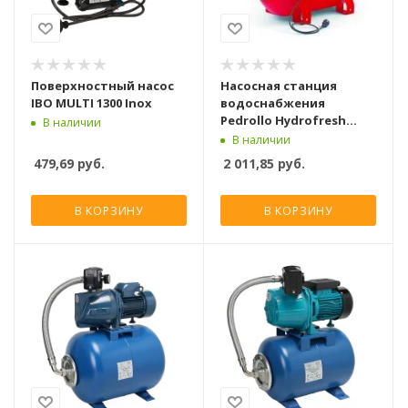
Поверхностный насос
Насосная станция
IBO MULTI 1300 Inox
водоснабжения
Pedrollo Hydrofresh
В наличии
JSWm2CX-60CL [60 л]
В наличии
479,69
руб.
2 011,85
руб.
В КОРЗИНУ
В КОРЗИНУ