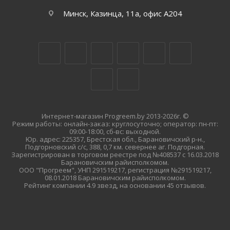
Минск, Казинца, 11а, офис А204
Интернет-магазин Progreem.by 2013-2026г. ©
Режим работы: онлайн-заказ: круглосуточно; оператор: пн-пт:
09:00-18:00, сб-вс: выходной.
Юр. адрес: 225357, Брестская обл., Барановичский р-н.,
Подгорновский с/с, 388, 0,7 км. севернее аг. Подгорная.
Зарегистрирован в торговом реестре под №408537 с 16.03.2018
Барановичским райисполкомом.
ООО "Прогреем", УНП 291519217, регистрация №291519217,
08.01.2018 Барановичским райисполкомом.
Рейтинг компании 4.9 звезд, на основании 45 отзывов.