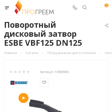
0
Поворотный
дисковый затвор
ESBE VBF125 DN125
—
—
—
Главная
Каталог
Оборудование для отопления
Зап
Артикул:
13900900