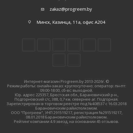
zakaz@progreem.by
Минск, Казинца, 11а, офис А204
Интернет-магазин Progreem.by 2013-2026г. ©
Режим работы: онлайн-заказ: круглосуточно; оператор: пн-пт:
09:00-18:00, сб-вс: выходной.
Юр. адрес: 225357, Брестская обл., Барановичский р-н.,
Подгорновский с/с, 388, 0,7 км. севернее аг. Подгорная.
Зарегистрирован в торговом реестре под №408537 с 16.03.2018
Барановичским райисполкомом.
ООО "Прогреем", УНП 291519217, регистрация №291519217,
08.01.2018 Барановичским райисполкомом.
Рейтинг компании 4.9 звезд, на основании 45 отзывов.