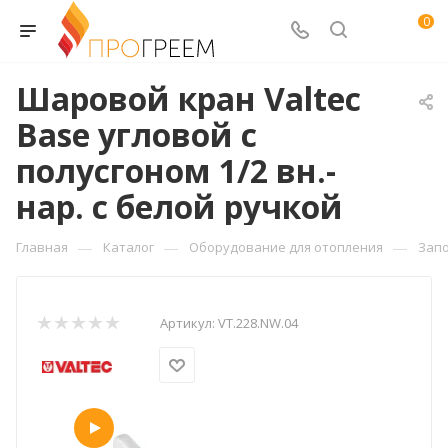
0
Шаровой кран Valtec
Base угловой с
полусгоном 1/2 вн.-
нар. с белой ручкой
—
—
—
Главная
Каталог
Оборудование для отопления
Зап
Артикул:
VT.228.NW.04