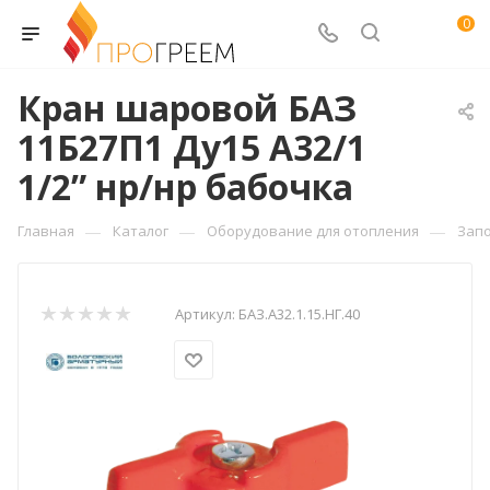
0
Кран шаровой БАЗ
11Б27П1 Ду15 А32/1
1/2” нр/нр бабочка
—
—
—
Главная
Каталог
Оборудование для отопления
Зап
Артикул:
БАЗ.А32.1.15.НГ.40