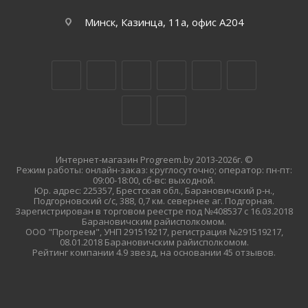
Минск, Казинца, 11а, офис А204
Интернет-магазин Progreem.by 2013-2026г. ©
Режим работы: онлайн-заказ: круглосуточно; оператор: пн-пт:
09:00-18:00, сб-вс: выходной.
Юр. адрес: 225357, Брестская обл., Барановичский р-н.,
Подгорновский с/с, 388, 0,7 км. севернее аг. Подгорная.
Зарегистрирован в торговом реестре под №408537 с 16.03.2018
Барановичским райисполкомом.
ООО "Прогреем", УНП 291519217, регистрация №291519217,
08.01.2018 Барановичским райисполкомом.
Рейтинг компании 4.9 звезд, на основании 45 отзывов.