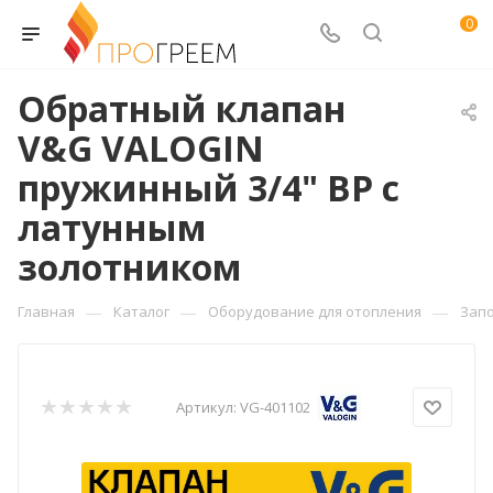
0
Обратный клапан
V&G VALOGIN
пружинный 3/4" ВР с
латунным
золотником
—
—
—
Главная
Каталог
Оборудование для отопления
Зап
Артикул:
VG-401102