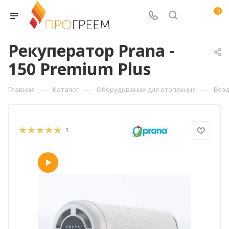
0
Рекуператор Prana -
150 Premium Plus
—
—
—
Главная
Каталог
Оборудование для отопления
Воз
1