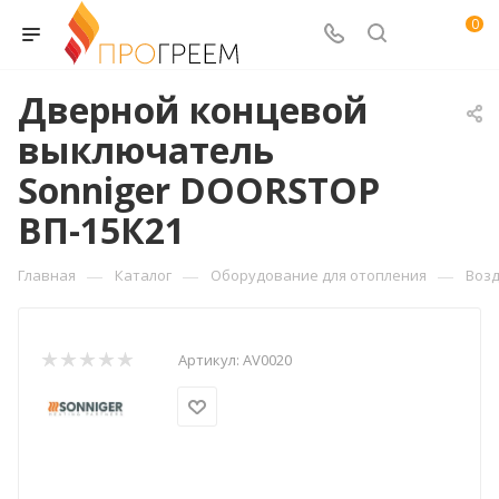
0
Дверной концевой
выключатель
Sonniger DOORSTOP
ВП-15К21
—
—
—
Главная
Каталог
Оборудование для отопления
Воз
Артикул:
AV0020