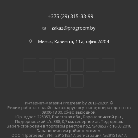
+375 (29) 315-33-99
zakaz@progreem.by
Минск, Казинца, 11а, офис А204
Интернет-магазин Progreem.by 2013-2026г. ©
Режим работы: онлайн-заказ: круглосуточно; оператор: пн-пт:
09:00-18:00, сб-вс: выходной.
Юр. адрес: 225357, Брестская обл., Барановичский р-н.,
Подгорновский с/с, 388, 0,7 км. севернее аг. Подгорная.
Зарегистрирован в торговом реестре под №408537 с 16.03.2018
Барановичским райисполкомом.
ООО "Прогреем", УНП 291519217, регистрация №291519217,