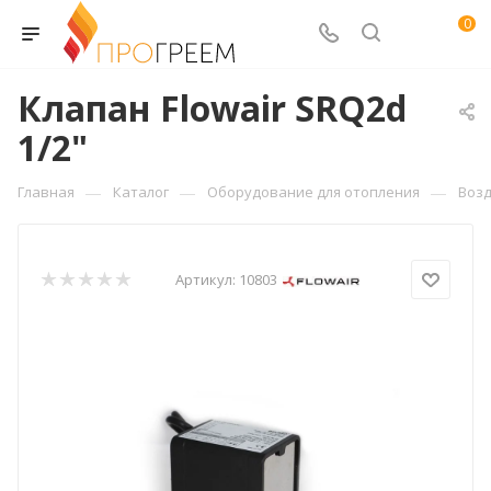
0
Клапан Flowair SRQ2d
1/2"
—
—
—
Главная
Каталог
Оборудование для отопления
Воз
Артикул:
10803