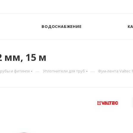
ВОДОСНАБЖЕНИЕ
К
2 мм, 15 м
—
—
Трубы и фитинги
Уплотнители для труб
Фум-лента Valtec 19