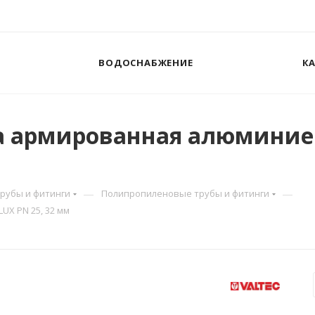
ВОДОСНАБЖЕНИЕ
К
 армированная алюминием
—
—
Трубы и фитинги
Полипропиленовые трубы и фитинги
X PN 25, 32 мм