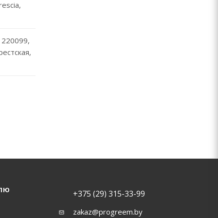
escia,
 220099,
Брестская,
ЛЮ
+375 (29) 315-33-99
zakaz@progreem.by