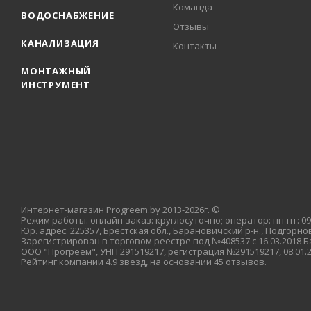
Команда
ВОДОСНАБЖЕНИЕ
Отзывы
КАНАЛИЗАЦИЯ
Контакты
МОНТАЖНЫЙ
ИНСТРУМЕНТ
Интернет-магазин Progreem.by 2013-2026г. ©
Режим работы: онлайн-заказ: круглосуточно; оператор: пн-пт: 09:
Юр. адрес: 225357, Брестская обл., Барановичский р-н., Подгорновс
Зарегистрирован в торговом реестре под №408537 с 16.03.2018
ООО "Прогреем", УНП 291519217, регистрация №291519217, 08.01
Рейтинг компании 4.9 звезд, на основании 45 отзывов.